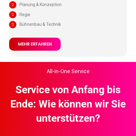
Planung & Konzeption
Regie
Bühnenbau & Technik
MEHR ERFAHREN
All-in-One Service
Service von Anfang bis
Ende:
Wie können wir Sie
unterstützen?